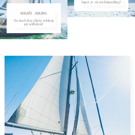
løpet av en jordomseiling!
.
SEILBÅT
SEILING
Ha med deg riktig selskap
på seilbåten!