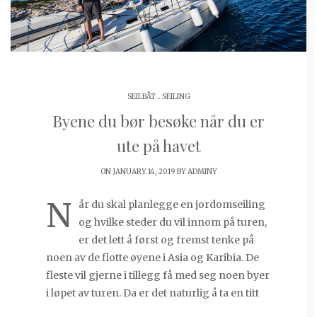
.
SEILBÅT
SEILING
Byene du bør besøke når du er
ute på havet
ON JANUARY 14, 2019 BY
ADMINY
N
år du skal planlegge en jordomseiling
og hvilke steder du vil innom på turen,
er det lett å først og fremst tenke på
noen av de flotte øyene i Asia og Karibia. De
fleste vil gjerne i tillegg få med seg noen byer
i løpet av turen. Da er det naturlig å ta en titt