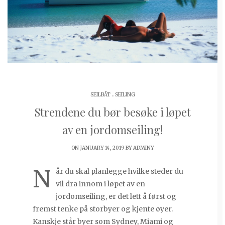
.
SEILBÅT
SEILING
Strendene du bør besøke i løpet
av en jordomseiling!
ON JANUARY 14, 2019 BY
ADMINY
N
år du skal planlegge hvilke steder du
vil dra innom i løpet av en
jordomseiling, er det lett å først og
fremst tenke på storbyer og kjente øyer.
Kanskje står byer som Sydney, Miami og