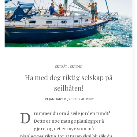
.
SEILBÅT
SEILING
Ha med deg riktig selskap på
seilbåten!
ON JANUARY 14, 2019 BY
ADMINY
D
rømmer du om å seile jorden rundt?
Dette er noe mange planlegger å
gjøre, og det er mye som må
planlegges riktig for at turen skal bli slik du