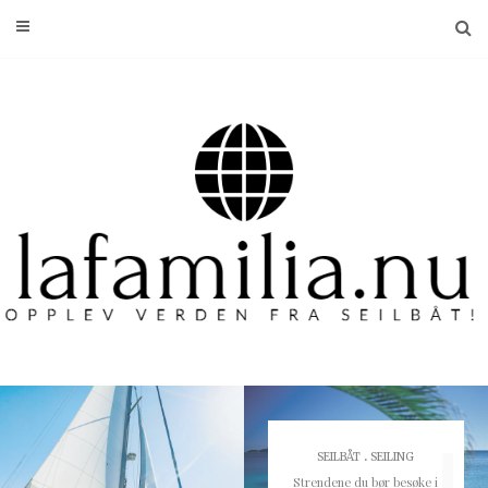
.
SEILBÅT
SEILING
Strendene du bør besøke i